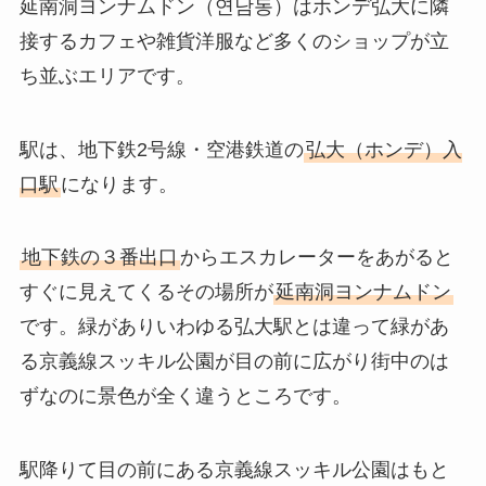
延南洞ヨンナムドン（연남동）はホンデ弘大に隣
接するカフェや雑貨洋服など多くのショップが立
ち並ぶエリアです。
駅は、地下鉄2号線・空港鉄道の
弘大（ホンデ）入
口駅
になります。
地下鉄の３番出口
からエスカレーターをあがると
すぐに見えてくるその場所が
延南洞ヨンナムドン
です。緑がありいわゆる弘大駅とは違って緑があ
る京義線スッキル公園が目の前に広がり街中のは
ずなのに景色が全く違うところです。
駅降りて目の前にある京義線スッキル公園はもと