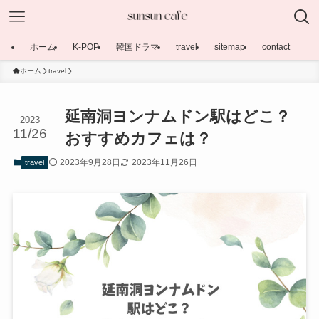
ホーム
K-POP
韓国ドラマ
travel
sitemap
contact
ホーム
travel
延南洞ヨンナムドン駅はどこ？
2023
11/26
おすすめカフェは？
2023年9月28日
2023年11月26日
travel